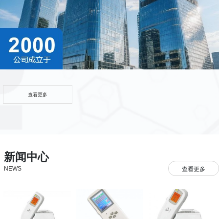
查看更多
新闻中心
NEWS
查看更多